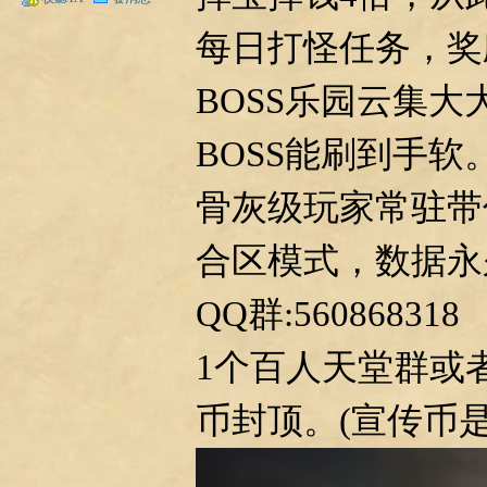
每日打怪任务，奖
BOSS乐园云集大
27
BOSS能刷到手软
骨灰级玩家常驻带
合区模式，数据永
QQ群:560868318
0
1个百人天堂群或者
币封顶。(宣传币