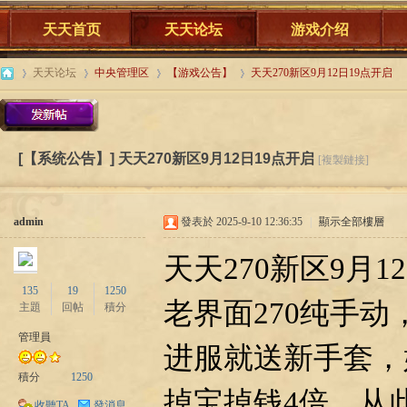
天天首页
天天论坛
游戏介绍
天天论坛
中央管理区
【游戏公告】
天天270新区9月12日19点开启
站
天
»
›
›
›
[【系统公告】]
天天270新区9月12日19点开启
[複製鏈接]
admin
發表於 2025-9-10 12:36:35
|
顯示全部樓層
天天270新区9月1
135
19
1250
老界面270纯手动
主題
回帖
積分
天
管理員
进服就送新手套，
積分
1250
掉宝掉钱4倍，从
收聽TA
發消息