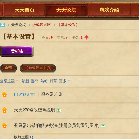
天天首页
天天论坛
游戏介绍
天天论坛
游戏设置区
【基本设置】
站
【基本设置】
今日:
0
|
主題:
3
|
排名:
1
天
»
›
›
全部
【游戏设置】(3)
全部主題
最新
熱門
熱帖
精華
更多
服务器准则
[
【游戏设置】
]
天天270修改密码说明
天
登录器出错的解决办法(注册会员能看到图片)
版塊主題